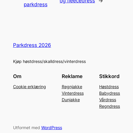
og fleecedress
→
parkdress
Parkdress 2026
Kjøp høstdress/skalldress/vinterdress
Om
Reklame
Stikkord
Cookie erklæring
Regnjakke
Høstdress
Vinterdress
Babydress
Dunjakke
Vårdress
Regndress
Utformet med
WordPress