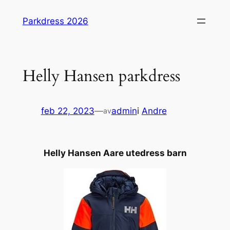
Hopp
Parkdress 2026
til
innhold
Helly Hansen parkdress
feb 22, 2023
—
admin
i
Andre
av
Helly Hansen Aare utedress barn