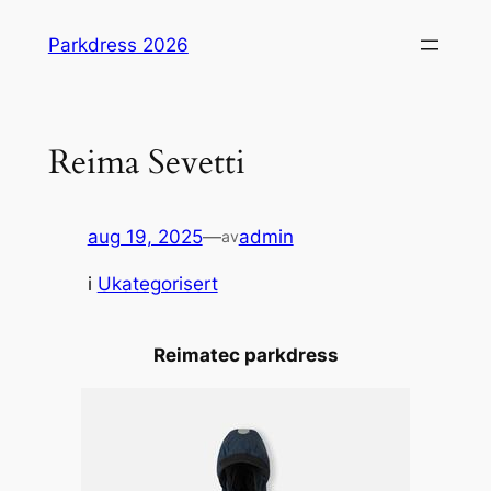
Hopp
Parkdress 2026
til
innhold
Reima Sevetti
aug 19, 2025
—
admin
av
i
Ukategorisert
Reimatec parkdress