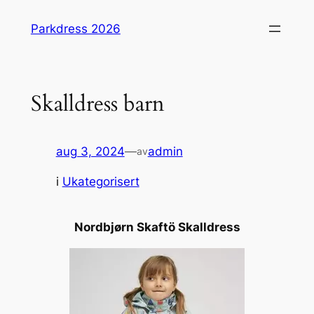
Hopp
Parkdress 2026
til
innhold
Skalldress barn
aug 3, 2024
—
admin
av
i
Ukategorisert
Nordbjørn Skaftö Skalldress