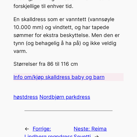
forskjellige til enhver tid.
En skalldress som er vanntett (vannsøyle
10.000 mm) og vindtett, og har tapede
sømmer for ekstra beskyttelse. Men den er
tynn (og behagelig å ha på) og ikke veldig
varm.
Størrelser fra 86 til 116 cm
Info om/kjøp skalldress baby og barn
høstdress
Nordbjørn parkdress
←
Forrige:
Neste:
Reima
Lindberg regndress
Sevetti
→