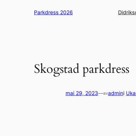
Hopp
Parkdress 2026
Didriks
til
innhold
Skogstad parkdress
mai 29, 2023
—
admin
i
Uka
av