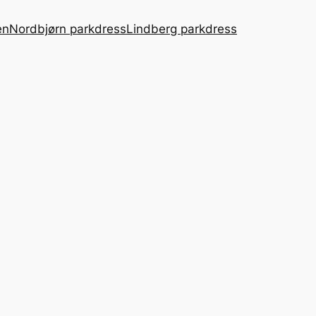
en
Nordbjørn parkdress
Lindberg parkdress