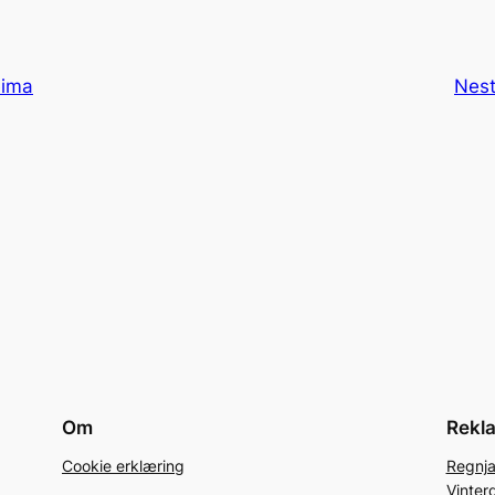
eima
Nes
Om
Rekl
Cookie erklæring
Regnj
Vinter