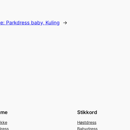
te:
Parkdress baby, Kuling
→
ame
Stikkord
akke
Høstdress
dress
Babydress