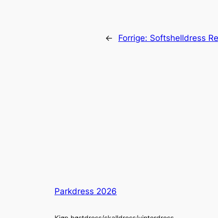
←
Forrige:
Softshelldress R
Parkdress 2026
Kjøp høstdress/skalldress/vinterdress