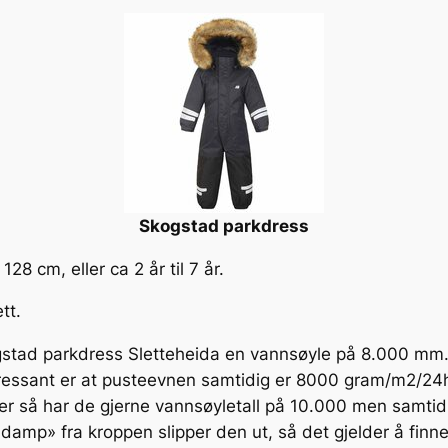
Skogstad parkdress
128 cm, eller ca 2 år til 7 år.
tt.
gstad parkdress Sletteheida en vannsøyle på 8.000 mm. De
ressant er at pusteevnen samtidig er 8000 gram/m2/24h og
sser så har de gjerne vannsøyletall på 10.000 men samti
 «damp» fra kroppen slipper den ut, så det gjelder å finn